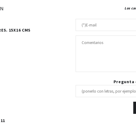
ÓN
Los ca
RES. 15X16 CMS
Pregunta d
 11