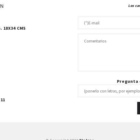
ÓN
Los ca
. 18X34 CMS
Pregunta d
 11