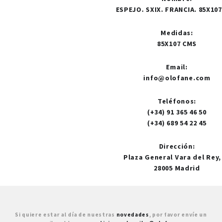
ESPEJO. SXIX. FRANCIA. 85X10
Medidas
:
85X107 CMS
Email
:
info@olofane.com
Teléfonos
:
(+34) 91 365 46 50
(+34) 689 54 22 45
Dirección
:
Plaza General Vara del Rey,
28005 Madrid
Si quiere estar al día de nuestras
novedades
, por favor envíe un