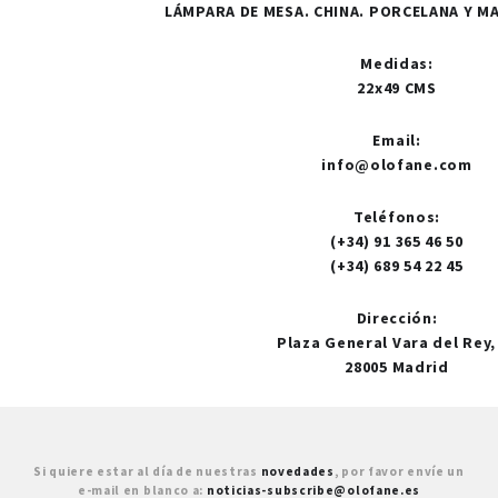
LÁMPARA DE MESA. CHINA. PORCELANA Y MA
Medidas
:
22x49 CMS
Email
:
info@olofane.com
Teléfonos
:
(+34) 91 365 46 50
(+34) 689 54 22 45
Dirección
:
Plaza General Vara del Rey,
28005 Madrid
Si quiere estar al día de nuestras
novedades
, por favor envíe un
e-mail en blanco a:
noticias-subscribe@olofane.es