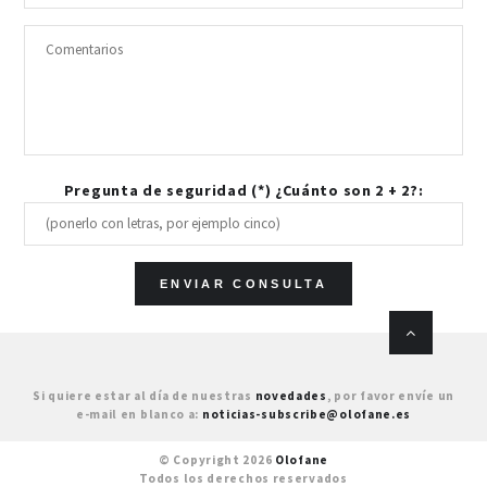
Pregunta de seguridad (*) ¿Cuánto son 2 + 2?:
Si quiere estar al día de nuestras
novedades
, por favor envíe un
e-mail en blanco a:
noticias-subscribe@olofane.es
© Copyright 2026
Olofane
Todos los derechos reservados