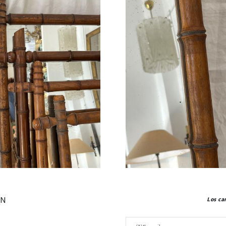
ÓN
Los ca