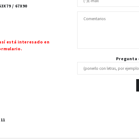
63X79 / 67X90
así está interesado en
ormulario.
Pregunta d
 11