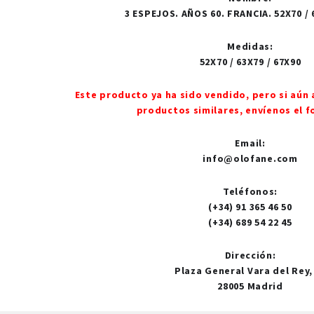
3 ESPEJOS. AÑOS 60. FRANCIA. 52X70 / 
Medidas
:
52X70 / 63X79 / 67X90
Este producto ya ha sido vendido, pero si aún 
productos similares, envíenos el f
Email
:
info@olofane.com
Teléfonos
:
(+34) 91 365 46 50
(+34) 689 54 22 45
Dirección
:
Plaza General Vara del Rey,
28005 Madrid