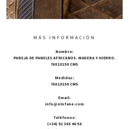
MÁS INFORMACIÓN
Nombre
:
PAREJA DE PANELES AFRICANOS. MADERA Y HIERRO.
76X1X150 CMS
Medidas
:
76X1X150 CMS
Email
:
info@olofane.com
Teléfonos
:
(+34) 91 365 46 50