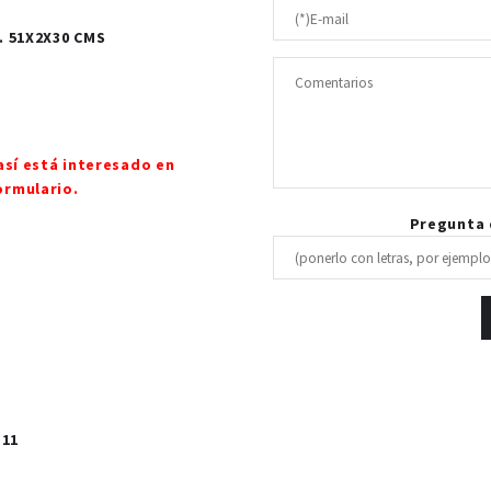
. 51X2X30 CMS
así está interesado en
ormulario.
Pregunta d
 11