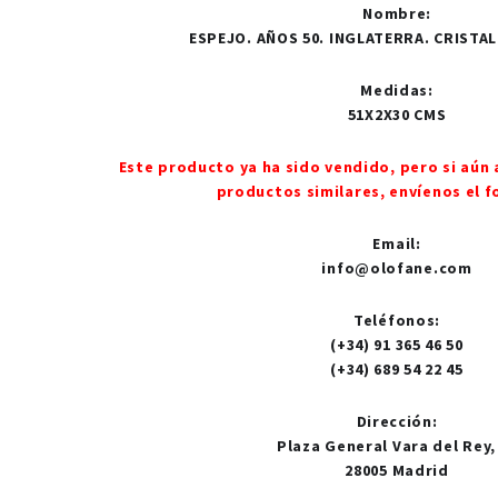
Nombre
:
ESPEJO. AÑOS 50. INGLATERRA. CRISTAL
Medidas
:
51X2X30 CMS
Este producto ya ha sido vendido, pero si aún 
productos similares, envíenos el f
Email
:
info@olofane.com
Teléfonos
:
(+34) 91 365 46 50
(+34) 689 54 22 45
Dirección
:
Plaza General Vara del Rey,
28005 Madrid