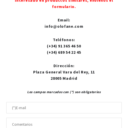
interesado en productos similares, envíenos el
formulario.
Email
:
info@olofane.com
Teléfonos
:
(+34) 91 365 46 50
(+34) 689 54 22 45
Dirección
:
Plaza General Vara del Rey, 11
28005 Madrid
Los campos marcados con (*) son obligatorios