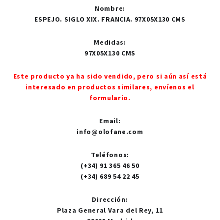
Nombre
:
ESPEJO. SIGLO XIX. FRANCIA. 97X05X130 CMS
Medidas
:
97X05X130 CMS
Este producto ya ha sido vendido, pero si aún así está
interesado en productos similares, envíenos el
formulario.
Email
:
info@olofane.com
Teléfonos
:
(+34) 91 365 46 50
(+34) 689 54 22 45
Dirección
:
Plaza General Vara del Rey, 11