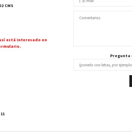
02 CMS
así está interesado en
ormulario.
Pregunta d
 11