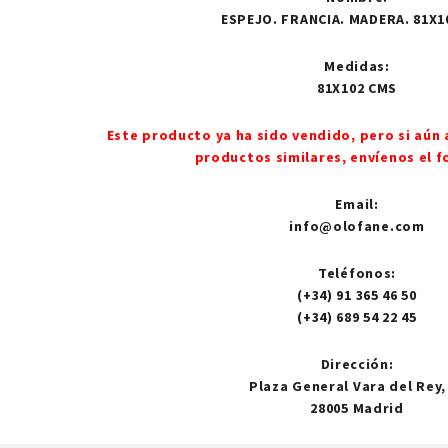
ESPEJO. FRANCIA. MADERA. 81X1
Medidas
:
81X102 CMS
Este producto ya ha sido vendido, pero si aún 
productos similares, envíenos el f
Email
:
info@olofane.com
Teléfonos
:
(+34) 91 365 46 50
(+34) 689 54 22 45
Dirección
:
Plaza General Vara del Rey,
28005 Madrid