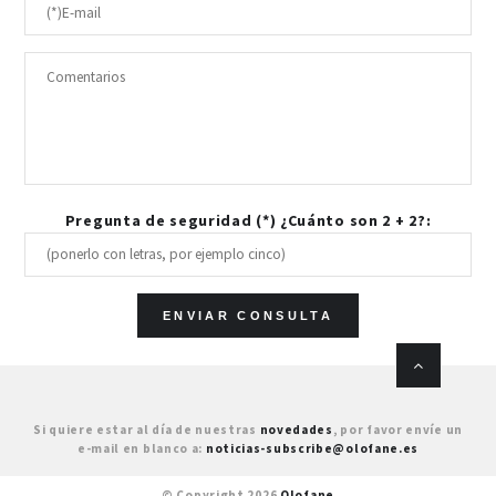
Pregunta de seguridad (*) ¿Cuánto son 2 + 2?:
Si quiere estar al día de nuestras
novedades
, por favor envíe un
e-mail en blanco a:
noticias-subscribe@olofane.es
© Copyright 2026
Olofane