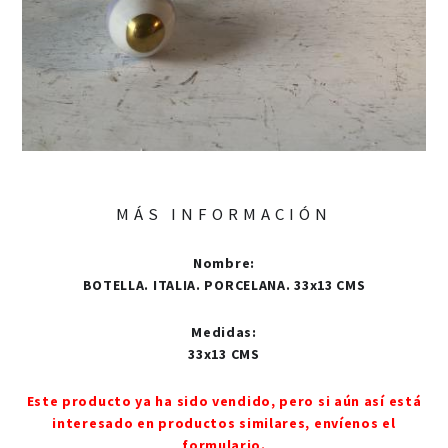
MÁS INFORMACIÓN
Nombre
:
BOTELLA. ITALIA. PORCELANA. 33x13 CMS
Medidas
:
33x13 CMS
Este producto ya ha sido vendido, pero si aún así está
interesado en productos similares, envíenos el
formulario.