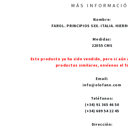
MÁS INFORMACI
Nombre
:
FAROL. PRINCIPIOS SXX. ITALIA. HIERR
Medidas
:
22X55 CMS
Este producto ya ha sido vendido, pero si aún 
productos similares, envíenos el f
Email
:
info@olofane.com
Teléfonos
:
(+34) 91 365 46 50
(+34) 689 54 22 45
Dirección
: