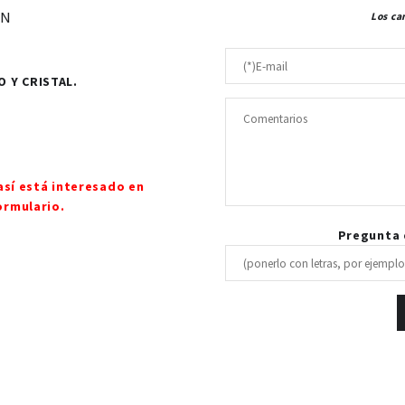
ÓN
Los ca
O Y CRISTAL.
así está interesado en
ormulario.
Pregunta d