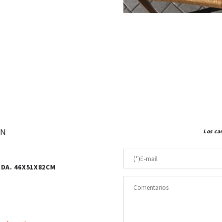
ÓN
Los ca
RDA. 46X51X82CM