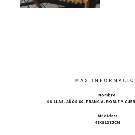
MÁS INFORMACI
Nombre
:
4 SILLAS. AÑOS 60. FRANCIA. ROBLE Y CUE
Medidas
:
46X51X82CM